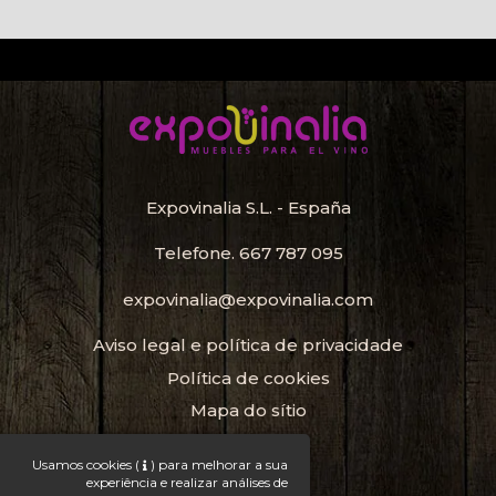
Expovinalia S.L. - España
Telefone.
667 787 095
expovinalia@expovinalia.com
Aviso legal e política de privacidade
Política de cookies
Mapa do sítio
Porta-Garrafas
Usamos cookies
(
)
para melhorar a sua
experiência e realizar análises de
Garrafeira