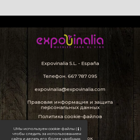
Expovinalia S.L. - España
Телефон.
667 787 095
expovinalia@expovinalia.com
Правовая информация и защита
персональных данных
Политика cookie-файлов
Карта сайта
UМы используем cookie-файлы
(
)
чтобы следить за использованием
стойка для бутылок
сайта и делать его более удобным.