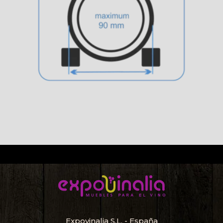
Expovinalia S.L. - España