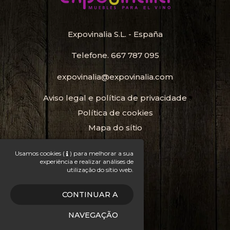
Expovinalia S.L. - España
Telefone.
667 787 095
expovinalia@expovinalia.com
Aviso legal e política de privacidade
Política de cookies
Mapa do sítio
Porta-Garrafas
Usamos cookies
(
)
para melhorar a sua
experiência e realizar análises de
Garrafeira
utilização do sítio web.
Adega de vinho
CONTINUAR A
DESENHO WEB SGM
NAVEGAÇÃO