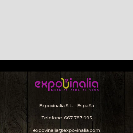
Expovinalia S.L. - España
Telefone.
667 787 095
expovinalia@expovinalia.com