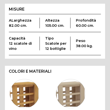
MISURE
ALarghezza
Altezza
Profondità
82.00 cm.
105.00 cm.
60.00 cm.
Capacità
Tipo
Peso
12 scatole di
Scatole per
38.00 kg.
vino
12 bottiglie
COLORI E MATERIALI