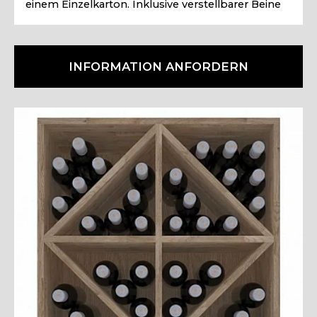
einem Einzelkarton. Inklusive verstellbarer Beine
INFORMATION ANFORDERN