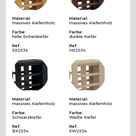
Material:
Material:
massives Kiefernholz
massives Kiefernholz
Farbe:
Farbe:
helle Eichenkiefer
dunkle Kiefer
Ref.
Ref.
EX2534
HX2534
Material:
Material:
massives Kiefernholz
massives Kiefernholz
Farbe:
Farbe:
Schwarzkiefer
Weiße Kiefer
Ref.
Ref.
BX2534
EW2534