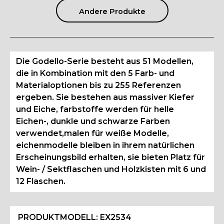
Andere Produkte
Die Godello-Serie besteht aus 51 Modellen,
die in Kombination mit den 5 Farb- und
Materialoptionen bis zu 255 Referenzen
ergeben. Sie bestehen aus massiver Kiefer
und Eiche, farbstoffe werden für helle
Eichen-, dunkle und schwarze Farben
verwendet,malen für weiße Modelle,
eichenmodelle bleiben in ihrem natürlichen
Erscheinungsbild erhalten, sie bieten Platz für
Wein- / Sektflaschen und Holzkisten mit 6 und
12 Flaschen.
PRODUKTMODELL:
EX2534