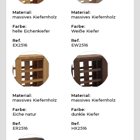
Material:
Material:
massives Kiefernholz
massives Kiefernholz
Farbe:
Farbe:
helle Eichenkiefer
Weiße Kiefer
Ref.
Ref.
EX2516
EW2516
Material:
Material:
massives Kiefernholz
massives Kiefernholz
Farbe:
Farbe:
Eiche natur
dunkle Kiefer
Ref.
Ref.
ER2516
HX2516