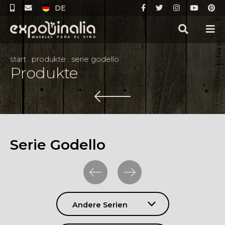
DE
start
.
produkte
.
serie godello
Produkte
Serie Godello
Andere Serien