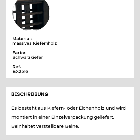
Material:
massives Kiefernholz
Farbe:
Schwarzkiefer
Ref.
BX2516
BESCHREIBUNG
Es besteht aus Kiefern- oder Eichenholz und wird
montiert in einer Einzelverpackung geliefert.
Beinhaltet verstellbare Beine.