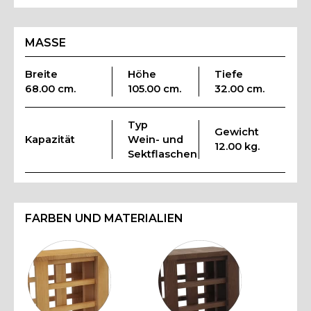
MASSE
Breite
Höhe
Tiefe
68.00 cm.
105.00 cm.
32.00 cm.
Typ
Gewicht
Kapazität
Wein- und
12.00 kg.
Sektflaschen
FARBEN UND MATERIALIEN