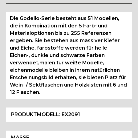
Die Godello-Serie besteht aus 51 Modellen,
die in Kombination mit den 5 Farb- und
Materialoptionen bis zu 255 Referenzen
ergeben. Sie bestehen aus massiver Kiefer
und Eiche, farbstoffe werden für helle
Eichen-, dunkle und schwarze Farben
verwendet,malen für weiße Modelle,
eichenmodelle bleiben in ihrem natürlichen
Erscheinungsbild erhalten, sie bieten Platz für
Wein- / Sektflaschen und Holzkisten mit 6 und
12 Flaschen.
PRODUKTMODELL:
EX2091
MASSE