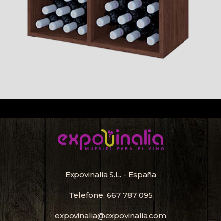
Expovinalia S.L. - España
Telefone.
667 787 095
expovinalia@expovinalia.com