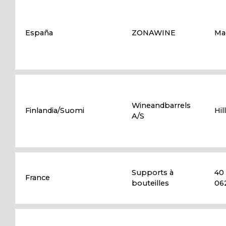
España
ZONAWINE
Ma
Wineandbarrels
Finlandia/Suomi
Hi
A/S
Supports à
40 
France
bouteilles
06