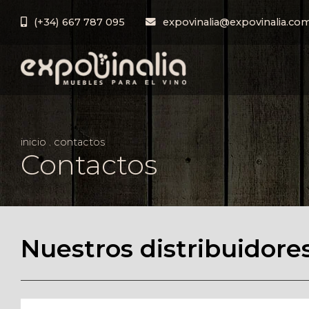
(+34) 667 787 095
expovinalia@expovinalia.co
inicio
.
contactos
Contactos
Nuestros distribuidore