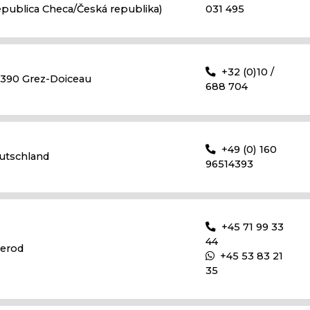
epublica Checa/Česká republika)
031 495
+32 (0)10 /
1390 Grez-Doiceau
688 704
+49 (0) 160
utschland
96514393
+45 71 99 33
44
lerod
+45 53 83 21
35