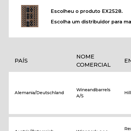
Escolheu o produto EX2528.
Escolha um distribuidor para m
NOME
PAÍS
E
COMERCIAL
Wineandbarrels
Alemania/Deutschland
Hil
A/S
Re