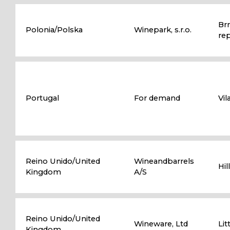
Br
Polonia/Polska
Winepark, s.r.o.
rep
Portugal
For demand
Vil
Reino Unido/United
Wineandbarrels
Hi
Kingdom
A/S
Reino Unido/United
Wineware, Ltd
Li
Kingdom