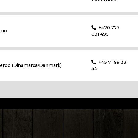
+420 777
rno
031 495
+45 71 99 33
llerod (Dinamarca/Danmark)
44