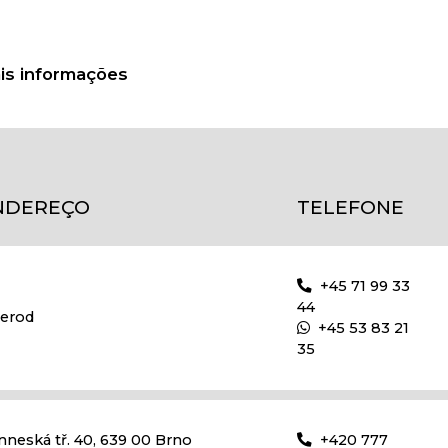
ais informações
NDEREÇO
TELEFONE
+45 71 99 33
44
lerod
+45 53 83 21
35
nneská tř. 40, 639 00 Brno
+420 777