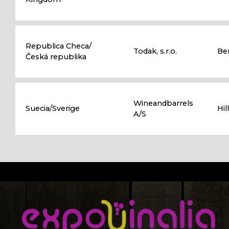
Republica Checa/
Todak, s.r.o.
Be
Česká republika
Wineandbarrels
Suecia/Sverige
Hi
A/S