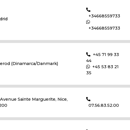
+34668559733
drid
+34668559733
+45 71 99 33
44
llerod (Dinamarca/Danmark)
+45 53 83 21
35
Avenue Sainte Marguerite, Nice,
200
07.56.83.52.00