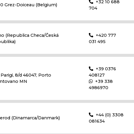
+32 10 688
90 Grez-Doiceau (Belgium)
704
no (Republica Checa/Česká
+420 777
ublika)
031 495
+39 0376
 Parigi, 8/d 46047, Porto
408127
ntovano MN
+39 338
4986970
+44 (0) 3308
llerod (Dinamarca/Danmark)
081634