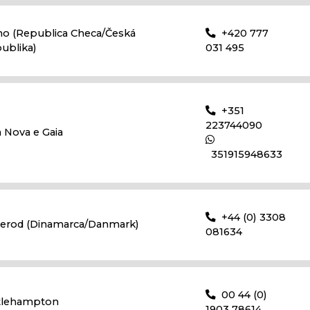
no (Republica Checa/Česká
+420 777
ublika)
031 495
+351
223744090
a Nova e Gaia
351915948633
+44 (0) 3308
llerod (Dinamarca/Danmark)
081634
00 44 (0)
ttlehampton
1903 78614