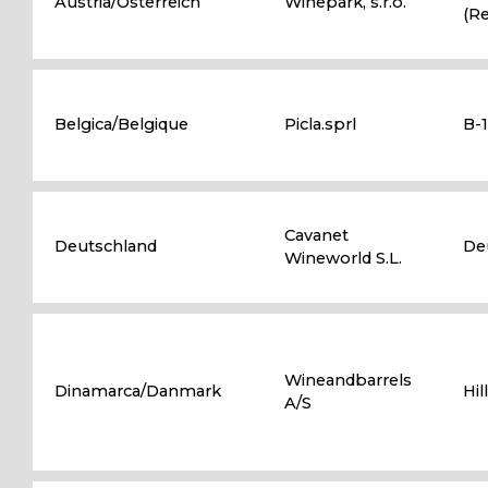
Austria/Österreich
Winepark, s.r.o.
(R
Belgica/Belgique
Picla.sprl
B-
Cavanet
Deutschland
De
Wineworld S.L.
Wineandbarrels
Dinamarca/Danmark
Hil
A/S