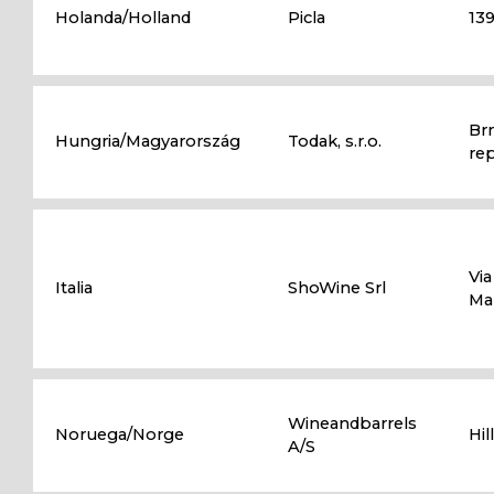
Holanda/Holland
Picla
13
Br
Hungria/Magyarország
Todak, s.r.o.
rep
Via
Italia
ShoWine Srl
Ma
Wineandbarrels
Noruega/Norge
Hi
A/S