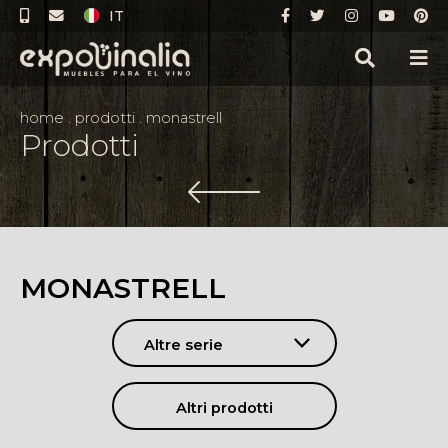
IT
home
.
prodotti
.
monastrell
Prodotti
MONASTRELL
Altre serie
Altri prodotti