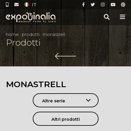
IT
home
.
prodotti
.
monastrell
Prodotti
MONASTRELL
Altre serie
Altri prodotti