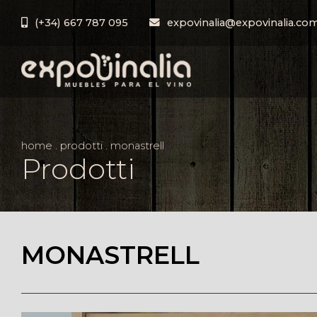
(+34) 667 787 095
expovinalia@expovinalia.co
home
.
prodotti
.
monastrell
Prodotti
MONASTRELL