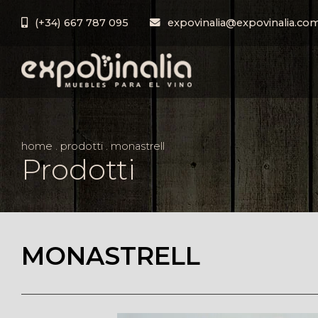
(+34) 667 787 095
expovinalia@expovinalia.co
home
.
prodotti
.
monastrell
Prodotti
MONASTRELL