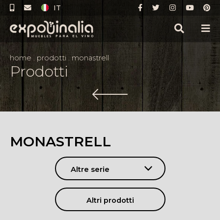
IT
home
.
prodotti
.
monastrell
Prodotti
MONASTRELL
Altre serie
Altri prodotti