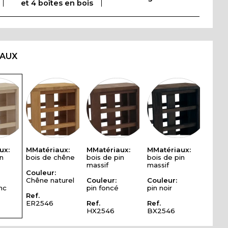
et 4 boîtes en bois
IAUX
ux:
MMatériaux:
MMatériaux:
MMatériaux:
n
bois de chêne
bois de pin
bois de pin
massif
massif
Couleur:
Chêne naturel
Couleur:
Couleur:
nc
pin foncé
pin noir
Ref.
ER2546
Ref.
Ref.
HX2546
BX2546