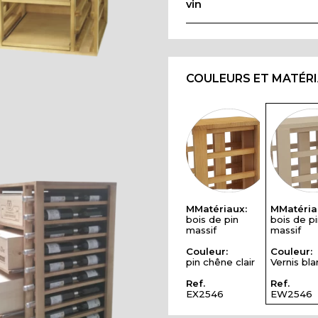
vin
COULEURS ET MATÉR
MMatériaux:
MMatéria
bois de pin
bois de pi
massif
massif
Couleur:
Couleur:
pin chêne clair
Vernis bla
Ref.
Ref.
EX2546
EW2546