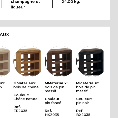
champagne et
24.00 kg.
liqueur
IAUX
ux:
MMatériaux:
MMatériaux:
MMatériaux:
n
bois de chêne
bois de pin
bois de pin
massif
massif
Couleur:
Chêne naturel
Couleur:
Couleur:
pin foncé
pin noir
Ref.
ER2035
Ref.
Ref.
HX2035
BX2035