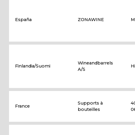
España
ZONAWINE
M
Wineandbarrels
Finlandia/Suomi
H
A/S
Supports à
4
France
bouteilles
0