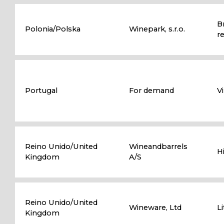
B
Polonia/Polska
Winepark, s.r.o.
r
Portugal
For demand
V
Reino Unido/United
Wineandbarrels
H
Kingdom
A/S
Reino Unido/United
Wineware, Ltd
L
Kingdom