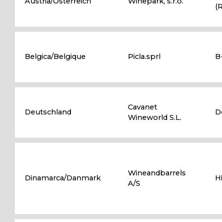
Austria/Österreich
Winepark, s.r.o.
(
Belgica/Belgique
Picla.sprl
B
Cavanet
Deutschland
D
Wineworld S.L.
Wineandbarrels
Dinamarca/Danmark
H
A/S