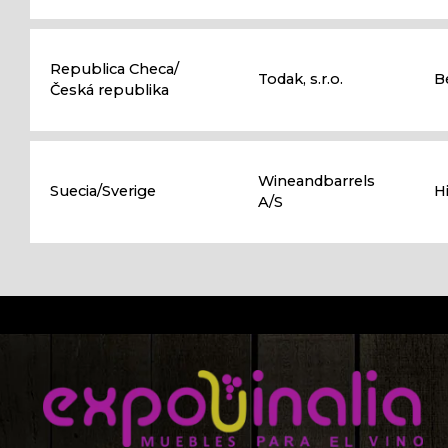
Republica Checa/
Todak, s.r.o.
B
Česká republika
Wineandbarrels
Suecia/Sverige
H
A/S