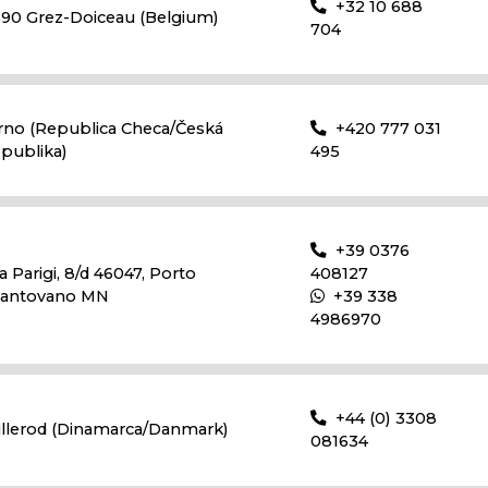
+32 10 688
390 Grez-Doiceau (Belgium)
704
rno (Republica Checa/Česká
+420 777 031
epublika)
495
+39 0376
a Parigi, 8/d 46047, Porto
408127
antovano MN
+39 338
4986970
+44 (0) 3308
illerod (Dinamarca/Danmark)
081634