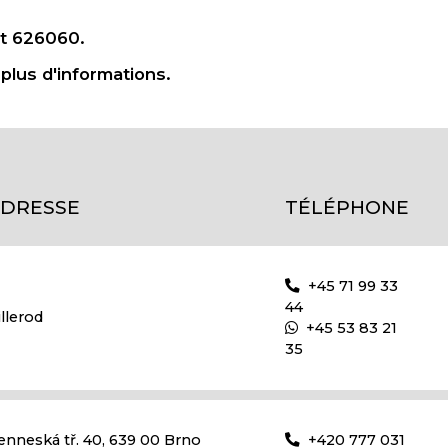
it 626060.
plus d'informations.
DRESSE
TÉLÉPHONE
+45 71 99 33
44
illerod
+45 53 83 21
35
enneská tř. 40, 639 00 Brno
+420 777 031