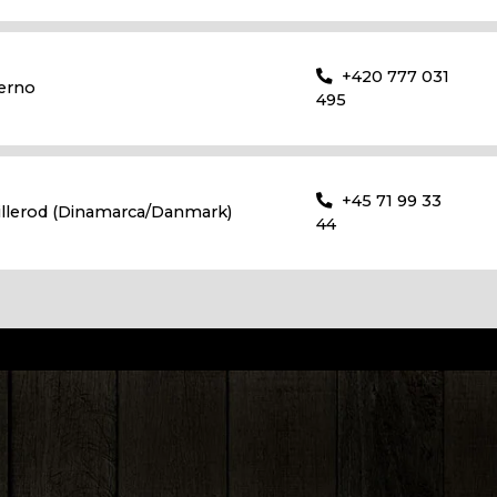
+420 777 031
erno
495
+45 71 99 33
illerod (Dinamarca/Danmark)
44