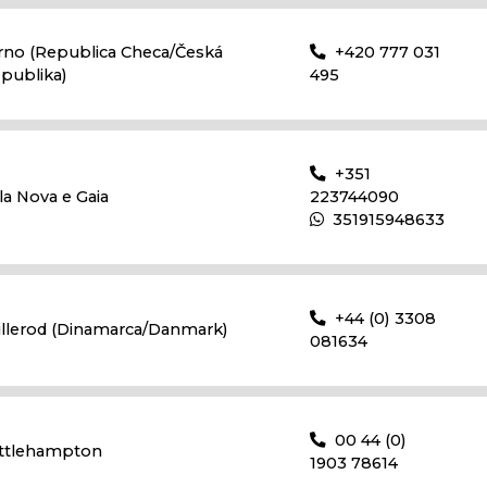
rno (Republica Checa/Česká
+420 777 031
epublika)
495
+351
ila Nova e Gaia
223744090
351915948633
+44 (0) 3308
illerod (Dinamarca/Danmark)
081634
00 44 (0)
ittlehampton
1903 78614