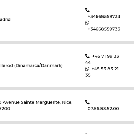
+34668559733
adrid
+34668559733
+45 71 99 33
44
illerod (Dinamarca/Danmark)
+45 53 83 21
35
0 Avenue Sainte Marguerite, Nice,
6200
07.56.83.52.00