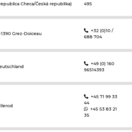
Republica Checa/Česká republika)
495
+32 (0)10 /
-1390 Grez-Doiceau
688 704
+49 (0) 160
eutschland
96514393
+45 71 99 33
44
illerod
+45 53 83 21
35