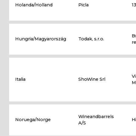
Holanda/Holland
Picla
1
B
Hungria/Magyarország
Todak, s.r.o.
r
Vi
Italia
ShoWine Srl
M
Wineandbarrels
Noruega/Norge
H
A/S