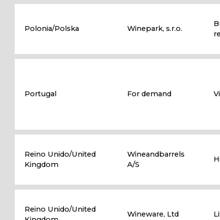
B
Polonia/Polska
Winepark, s.r.o.
r
Portugal
For demand
V
Reino Unido/United
Wineandbarrels
H
Kingdom
A/S
Reino Unido/United
Wineware, Ltd
L
Kingdom