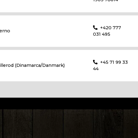
+420 777
erno
031 495
+45 71 99 33
illerod (Dinamarca/Danmark)
44