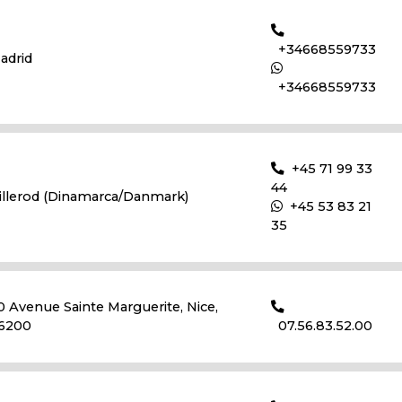
+34668559733
adrid
+34668559733
+45 71 99 33
44
illerod (Dinamarca/Danmark)
+45 53 83 21
35
0 Avenue Sainte Marguerite, Nice,
6200
07.56.83.52.00