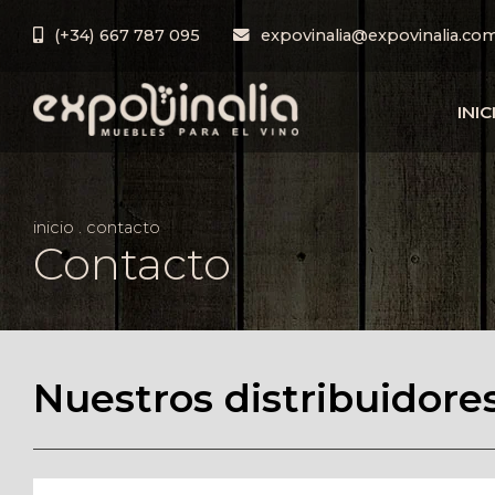
(+34) 667 787 095
expovinalia@expovinalia.co
INIC
inicio
.
contacto
Contacto
Nuestros distribuidore