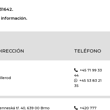
31642.
r información.
IRECCIÓN
TELÉFONO
+45 71 99 33
44
illerod
+45 53 83 21
35
enneská tř. 40, 639 00 Brno
+420 777