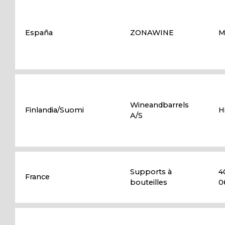
España
ZONAWINE
M
Wineandbarrels
Finlandia/Suomi
H
A/S
Supports à
4
France
bouteilles
0