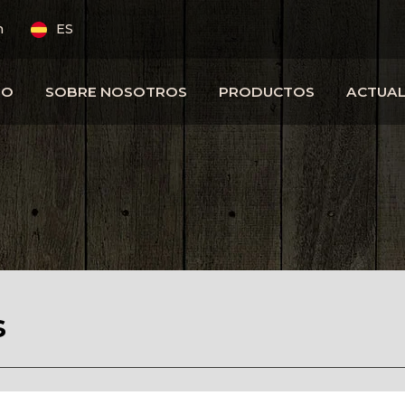
m
ES
IO
SOBRE NOSOTROS
PRODUCTOS
ACTUA
s