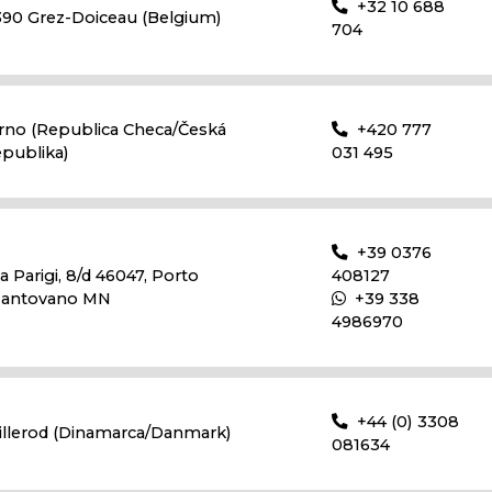
+32 10 688
390 Grez-Doiceau (Belgium)
704
rno (Republica Checa/Česká
+420 777
epublika)
031 495
+39 0376
ia Parigi, 8/d 46047, Porto
408127
antovano MN
+39 338
4986970
+44 (0) 3308
illerod (Dinamarca/Danmark)
081634