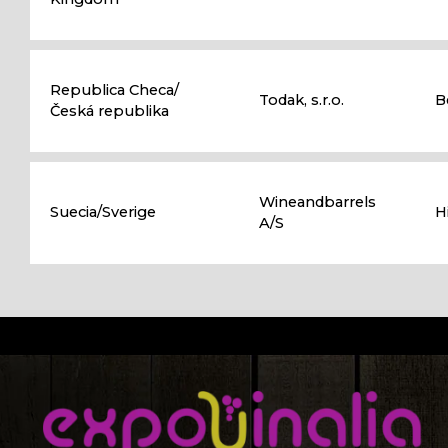
Republica Checa/
Todak, s.r.o.
B
Česká republika
Wineandbarrels
Suecia/Sverige
H
A/S