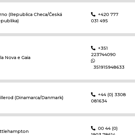
rno (Republica Checa/Česká
+420 777
epublika)
031 495
+351
223744090
ila Nova e Gaia
351915948633
+44 (0) 3308
illerod (Dinamarca/Danmark)
081634
00 44 (0)
ittlehampton
1903 78614