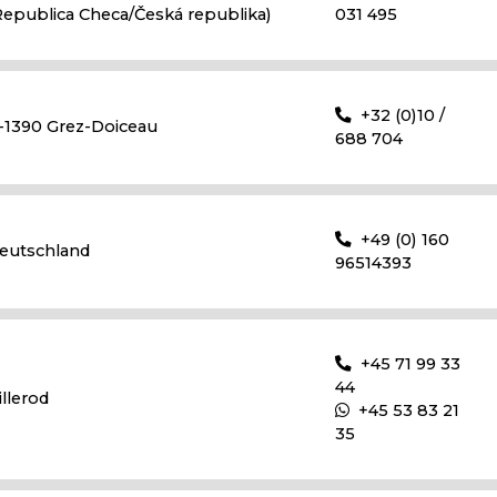
Republica Checa/Česká republika)
031 495
+32 (0)10 /
-1390 Grez-Doiceau
688 704
+49 (0) 160
eutschland
96514393
+45 71 99 33
44
illerod
+45 53 83 21
35