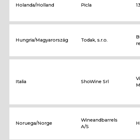
Holanda/Holland
Picla
1
B
Hungria/Magyarország
Todak, s.r.o.
r
V
Italia
ShoWine Srl
M
Wineandbarrels
Noruega/Norge
H
A/S