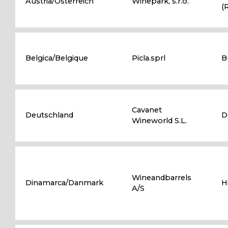
Austria/Österreich
Winepark, s.r.o.
(
Belgica/Belgique
Picla.sprl
B
Cavanet
Deutschland
D
Wineworld S.L.
Wineandbarrels
Dinamarca/Danmark
H
A/S